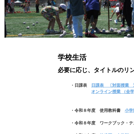
学校生活
必要に応じ、タイトルのリ
・日課表
日課表 〔対面授業 通常
オンライン授業 （全
・令和８年度 使用教科書
小学
・令和８年度 ワークブック・テ