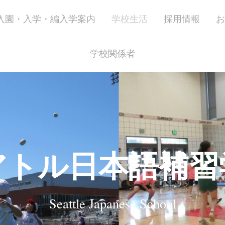
入園・入学・編入学案内
学校生活
採用情報
お
学校関係者
アトル日本語補習
Seattle Japanese School