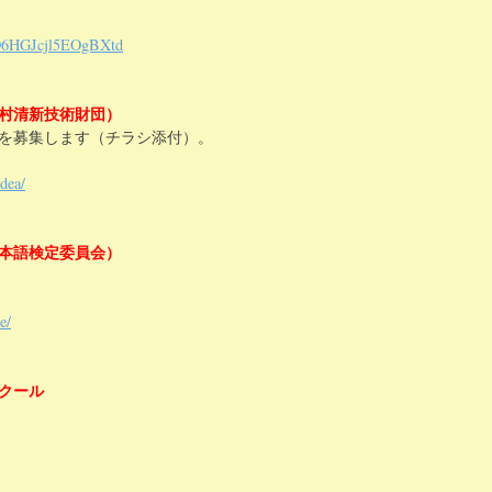
hPD6HGJcjl5EOgBXtd
市村清新技術財団）
を募集します（チラシ添付）。
dea/
日本語検定委員会）
e/
クール