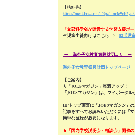
【格納先】
https://mext.box.com/s/3pz1sm4e9nh2ys
「文部科学省が運営する学習支援ポー
☞児童生徒向けはこちら ⇒
02【児
ー 海外子女教育振興財団より ー
海外子女教育振興財団トップページ
【ご案内】
★「JOESマガジン」毎週アップ！
「JOESマガジン」は、マイポータル
HPトップ画面に「JOESマガジン」
記事をすべてお読みいただくには「マ
簡単な登録が必要になります。
★「国内学校説明会・相談会」開催の