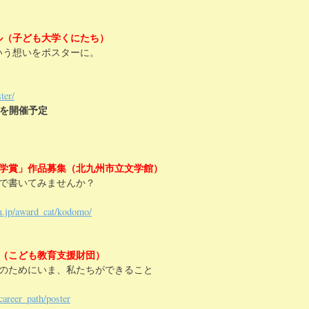
ル（子ども大学くにたち）
いう想いをポスターに。
ter/
」を開催予定
文学賞」作品募集（北九州市立文学館）
で書いてみませんか？
n.jp/award_cat/kodomo/
ル（こども教育支援財団）
のためにいま、私たちができること
career_path/poster