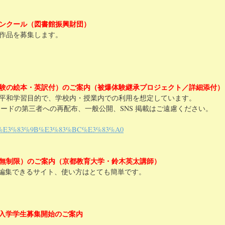
コンクール（図書館振興財団）
作品を募集します。
験の絵本・英訳付）のご案内（被爆体験継承プロジェクト／詳細添付）
平和学習目的で、学校内・授業内での利用を想定しています。
ワードの第三者への再配布、一般公開、SNS 掲載はご遠慮ください。
ikadon/%E3%83%9B%E3%83%BC%E3%83%A0
無制限）のご案内（京都教育大学・鈴木英太講師）
編集できるサイト、使い方はとても簡単です。
10月入学学生募集開始のご案内