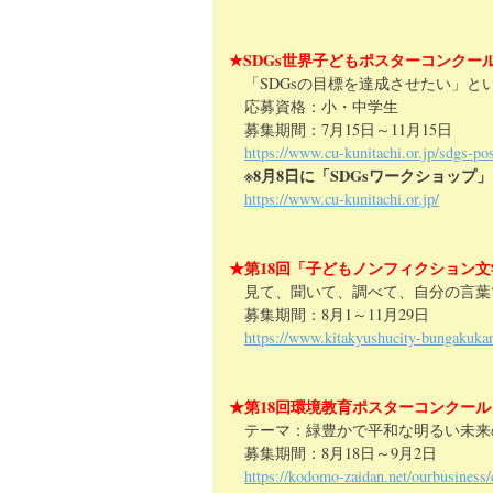
★SDGs世界子どもポスターコンクー
「SDGsの目標を達成させたい」と
応募資格：小・中学生
募集期間：7月15日～11月15日
https://www.cu-kunitachi.or.jp/sdgs-pos
※8月8日に「SDGsワークショップ
https://www.cu-kunitachi.or.jp/
★第18回「子どもノンフィクション
見て、聞いて、調べて、自分の言葉
募集期間：8月1～11月29日
https://www.kitakyushucity-bungakuka
★第18回環境教育ポスターコンクー
テーマ：緑豊かで平和な明るい未来
募集期間：8月18日～9月2日
https://kodomo-zaidan.net/ourbusiness/