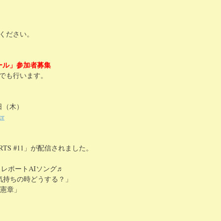
ください。
ール」参加者募集
でも行います。
）
日（木）
er
EARTS #11」が配信されました。
レポートAIソング♬
気持ちの時どうする？」
ビー憲章」