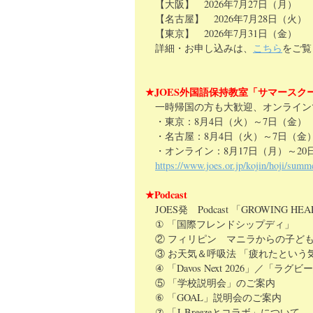
【大阪】 2026年7月27日（月）
【名古屋】 2026年7月28日（火）
【東京】 2026年7月31日（金）
詳細・お申し込みは、
こちら
をご覧
★JOES外国語保持教室「サマースク
一時帰国の方も大歓迎、オンライン
・東京：8月4日（火）～7日（金）
・名古屋：8月4日（火）～7日（金
・オンライン：8月17日（月）～20
https://www.joes.or.jp/kojin/hoji/summ
★Podcast
JOES発 Podcast 「GROWING H
① 「国際フレンドシップディ」
② フィリピン マニラからの子ども
③ お天気＆呼吸法 「疲れたという
④ 「Davos Next 2026」／「ラグ
⑤ 「学校説明会」のご案内
⑥ 「GOAL」説明会のご案内
⑦ 「J-Breezeとコラボ」について