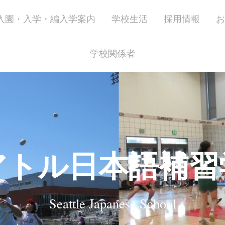
入園・入学・編入学案内
学校生活
採用情報
お
学校関係者
アトル日本語補習
Seattle Japanese School