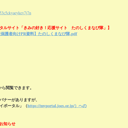
853c5ckyaeykev7j7n
タルサイト「きみの好き！応援サイト たのしくまなび隊」】
童保護者向けPR資料】たのしくまなび隊.pdf
から閲覧できます。
のバナーがありますが、
イポータル」（
https://myportal.joes.or.jp/）への
お知らせ